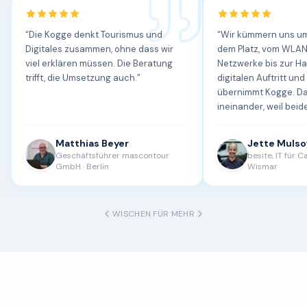
“
Die Kogge denkt Tourismus und
“
Wir kümmern uns um
Digitales zusammen, ohne dass wir
dem Platz, vom WLAN
viel erklären müssen. Die Beratung
Netzwerke bis zur H
trifft, die Umsetzung auch.
”
digitalen Auftritt un
übernimmt Kogge. Da
ineinander, weil beide
Handwerk verstehen
den Unterschied am 
Matthias Beyer
Jette Muls
Geschäftsführer mascontour
besite, IT für 
GmbH
·
Berlin
Wismar
WISCHEN FÜR MEHR