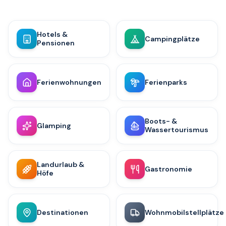
Hotels &
Campingplätze
Pensionen
Ferienwohnungen
Ferienparks
Boots- &
Glamping
Wassertourismus
Landurlaub &
Gastronomie
Höfe
Destinationen
Wohnmobilstellplätze