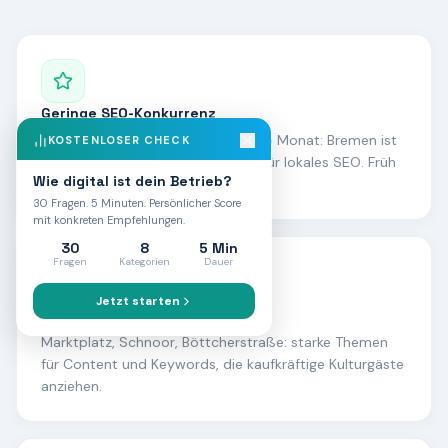
Geringe SEO-Konkurrenz
Wettbewerb 6 bei 590 Suchen pro Monat: Bremen ist
KOSTENLOSER CHECK
eine der günstigsten Großstädte für lokales SEO. Früh
Wie digital ist dein Betrieb?
handeln zahlt sich aus.
30 Fragen. 5 Minuten. Persönlicher Score
mit konkreten Empfehlungen.
30
8
5 Min
Fragen
Kategorien
Dauer
Jetzt starten
Kulturtourismus & Welterbe
Marktplatz, Schnoor, Böttcherstraße: starke Themen
für Content und Keywords, die kaufkräftige Kulturgäste
anziehen.