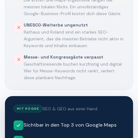
Die ersten drei Maps-Ergebnisse fangen die
meisten lokalen Klicks. Ein unvollständiges
Google-Business-Profil kostet dich diese Gäste.
UNESCO-Welterbe ungenutzt
Rathaus und Roland sind ein starkes SEO-
Argument, das die meisten Betriebe nicht aktiv in
Keywords und Inhalte einbauen.
Messe- und Kongressgäste verpasst
Geschäftsreisende buchen kurzfristig und digital.
Wer für Messe-Keywords nicht rankt, verliert
diese planbare Nachfrage.
SEO & GEO aus einer Hand
MIT KOGGE
Sichtbar in den Top 3 von Google Maps