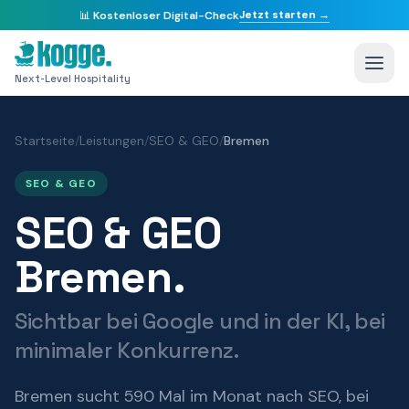
Jetzt starten →
📊
Kostenloser Digital-Check
Next-Level Hospitality
Startseite
/
Leistungen
/
SEO & GEO
/
Bremen
SEO & GEO
SEO & GEO
Bremen.
Sichtbar bei Google und in der KI, bei
minimaler Konkurrenz.
Bremen sucht 590 Mal im Monat nach SEO, bei