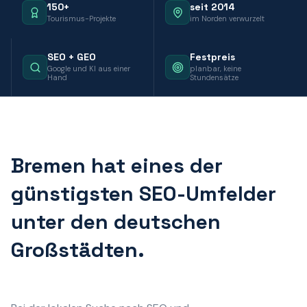
150+
seit 2014
Tourismus-Projekte
im Norden verwurzelt
SEO + GEO
Festpreis
Google und KI aus einer
planbar, keine
Hand
Stundensätze
Bremen hat eines der
günstigsten SEO-Umfelder
unter den deutschen
Großstädten.