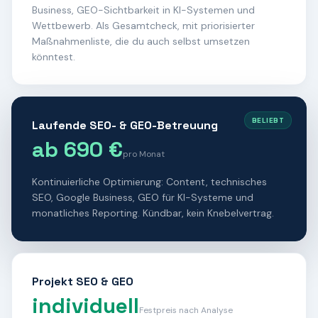
Business, GEO-Sichtbarkeit in KI-Systemen und
Wettbewerb. Als Gesamtcheck, mit priorisierter
Maßnahmenliste, die du auch selbst umsetzen
könntest.
BELIEBT
Laufende SEO- & GEO-Betreuung
ab 690 €
pro Monat
Kontinuierliche Optimierung: Content, technisches
SEO, Google Business, GEO für KI-Systeme und
monatliches Reporting. Kündbar, kein Knebelvertrag.
Projekt SEO & GEO
individuell
Festpreis nach Analyse