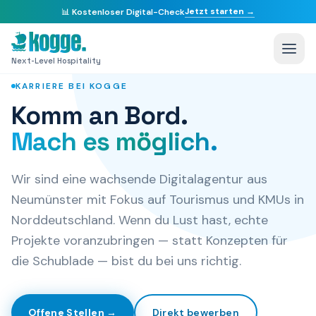
Jetzt starten →
📊
Kostenloser Digital-Check
Startseite
/
Jobs
Next-Level Hospitality
KARRIERE BEI KOGGE
Komm an Bord.
Mach es möglich.
Wir sind eine wachsende Digitalagentur aus
Neumünster mit Fokus auf Tourismus und KMUs in
Norddeutschland. Wenn du Lust hast, echte
Projekte voranzubringen — statt Konzepten für
die Schublade — bist du bei uns richtig.
Offene Stellen →
Direkt bewerben