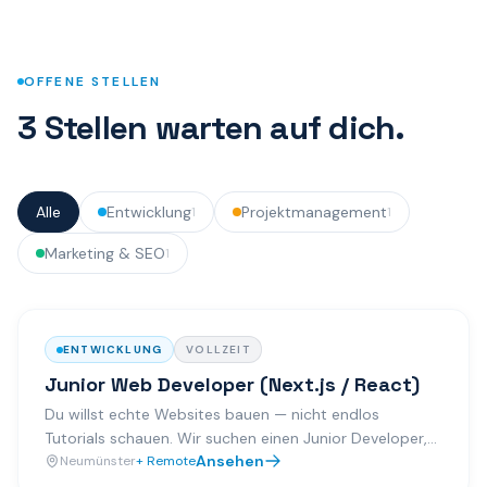
OFFENE STELLEN
3 Stellen warten auf dich.
Alle
Entwicklung
Projektmanagement
1
1
Marketing & SEO
1
ENTWICKLUNG
VOLLZEIT
Junior Web Developer (Next.js / React)
Du willst echte Websites bauen — nicht endlos
Tutorials schauen. Wir suchen einen Junior Developer,
Ansehen
der mit Next.js und Tailwind direkt ins kalte Wasser
Neumünster
+ Remote
springt.