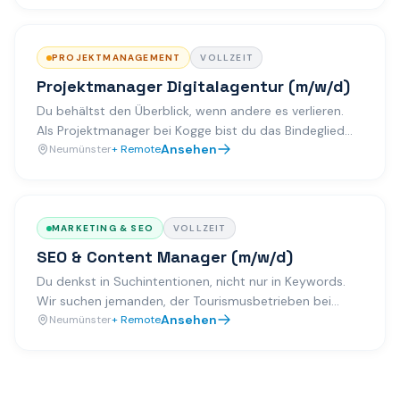
PROJEKTMANAGEMENT
VOLLZEIT
Projektmanager Digitalagentur (m/w/d)
Du behältst den Überblick, wenn andere es verlieren.
Als Projektmanager bei Kogge bist du das Bindeglied
Ansehen
zwischen Kunden, Entwicklern und Kreativen — und du
Neumünster
+ Remote
sorgst dafür, dass gute Ideen auch wirklich live gehen.
MARKETING & SEO
VOLLZEIT
SEO & Content Manager (m/w/d)
Du denkst in Suchintentionen, nicht nur in Keywords.
Wir suchen jemanden, der Tourismusbetrieben bei
Ansehen
Google sichtbar macht — mit Strategie, gutem Text
Neumünster
+ Remote
und technischem Verständnis.