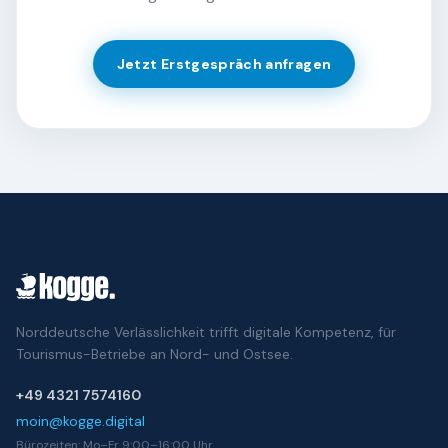
Jetzt Erstgespräch anfragen
Norddeutsche Verlässlichkeit trifft digitale Kompetenz, für
Tourismus-Betriebe an Nord- und Ostsee.
+49 4321 7574160
moin@kogge.digital
Bürozeiten: Mo–Fr 9:00–16:00 Uhr