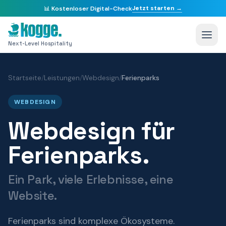
Jetzt starten →
📊
Kostenloser Digital-Check
Next-Level Hospitality
Startseite
/
Leistungen
/
Webdesign
/
Ferienparks
WEBDESIGN
Webdesign für
Ferienparks.
Ein Park, viele Erlebnisse, eine
Website.
Ferienparks sind komplexe Ökosysteme.