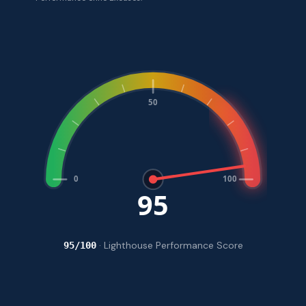
50
0
100
96
MAX
· Lighthouse Performance Score
96
/100