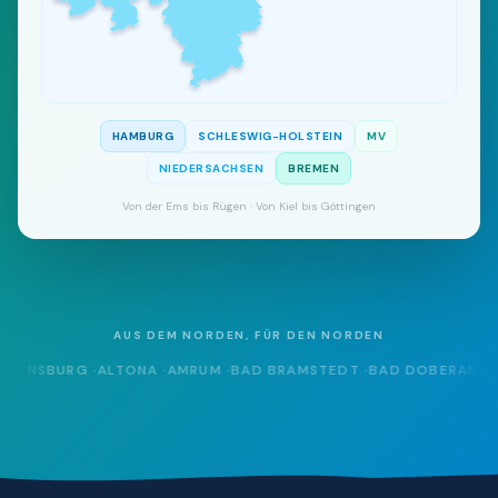
HAMBURG
SCHLESWIG-HOLSTEIN
MV
NIEDERSACHSEN
BREMEN
Von der Ems bis Rügen · Von Kiel bis Göttingen
AUS DEM NORDEN, FÜR DEN NORDEN
NSBURG
·
ALTONA
·
AMRUM
·
BAD BRAMSTEDT
·
BAD DOBERAN
·
BAD O