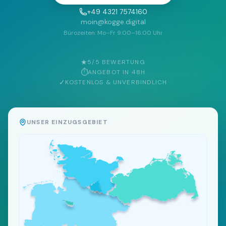
+49 4321 7574160
moin@kogge.digital
Bürozeiten: Mo–Fr 9:00–16:00 Uhr
★
5/5 BEWERTUNG
⏱
ANGEBOT IN 48H
✓
KOSTENLOS & UNVERBINDLICH
UNSER EINZUGSGEBIET