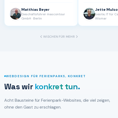
Handwerk verstehen
den Unterschied am 
Matthias Beyer
Jette Muls
Geschäftsführer mascontour
besite, IT für 
GmbH
·
Berlin
Wismar
WISCHEN FÜR MEHR
WEBDESIGN FÜR FERIENPARKS, KONKRET
Was wir
konkret tun.
Acht Bausteine für Ferienpark-Websites, die viel zeigen,
ohne den Gast zu erschlagen.