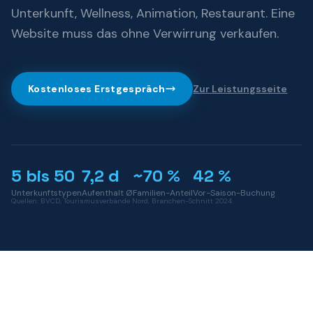
Unterkunft, Wellness, Animation, Restaurant. Eine
Website muss das ohne Verwirrung verkaufen.
Kostenloses Erstgespräch
Zur Leistungsseite
5 bis 50
7,2 d
~70 %
42 %
Unterkunftstypen
Aufenthalt Ø
Familien-Anteil
Vor-Saison-Buchung
Quellen: BVCD, Tourismusverbände Nord, Branchen-Schnitt 2024