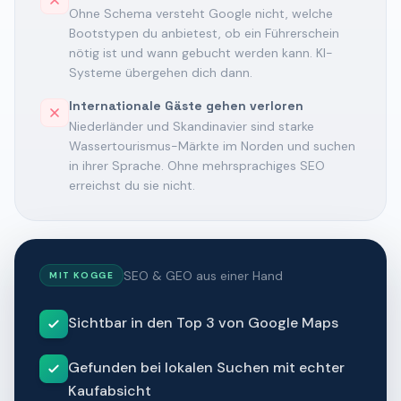
Ohne Schema versteht Google nicht, welche
Bootstypen du anbietest, ob ein Führerschein
nötig ist und wann gebucht werden kann. KI-
Systeme übergehen dich dann.
Internationale Gäste gehen verloren
Niederländer und Skandinavier sind starke
Wassertourismus-Märkte im Norden und suchen
in ihrer Sprache. Ohne mehrsprachiges SEO
erreichst du sie nicht.
SEO & GEO aus einer Hand
MIT KOGGE
Sichtbar in den Top 3 von Google Maps
Gefunden bei lokalen Suchen mit echter
Kaufabsicht