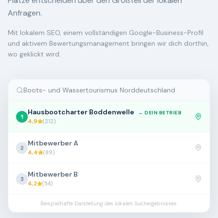
Plätze entscheiden über den Großteil der lokalen
Anfragen.
Mit lokalem SEO, einem vollständigen Google-Business-Profil
und aktivem Bewertungsmanagement bringen wir dich dorthin,
wo geklickt wird.
Boots- und Wassertourismus Norddeutschland
Hausbootcharter Boddenwelle
← DEIN BETRIEB
1
4,9
(
212
)
Mitbewerber A
2
4,4
(
89
)
Mitbewerber B
3
4,2
(
54
)
Beispielhafte Darstellung des lokalen Suchergebnisses.