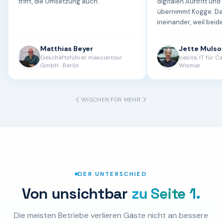
trifft, die Umsetzung auch.
”
digitalen Auftritt un
übernimmt Kogge. Da
ineinander, weil beide
Handwerk verstehen
den Unterschied am 
Matthias Beyer
Jette Muls
Geschäftsführer mascontour
besite, IT für 
GmbH
·
Berlin
Wismar
WISCHEN FÜR MEHR
DER UNTERSCHIED
Von unsichtbar
zu Seite 1.
Die meisten Betriebe
verlieren Gäste nicht an bessere