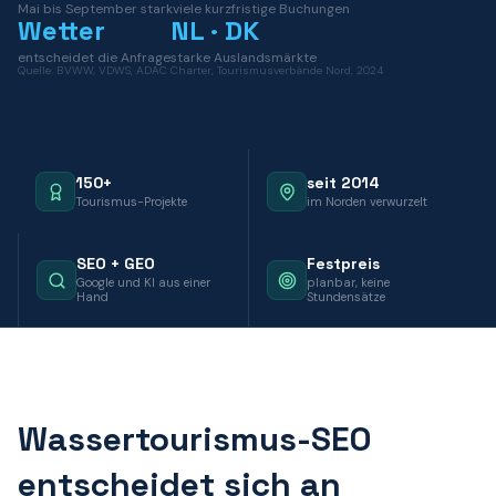
Mai bis September stark
viele kurzfristige Buchungen
Wetter
NL · DK
entscheidet die Anfrage
starke Auslandsmärkte
Quelle:
BVWW, VDWS, ADAC Charter, Tourismusverbände Nord, 2024
150+
seit 2014
Tourismus-Projekte
im Norden verwurzelt
SEO + GEO
Festpreis
Google und KI aus einer
planbar, keine
Hand
Stundensätze
Wassertourismus-SEO
entscheidet sich an