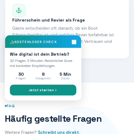
Führerschein und Revier als Frage
Gäste entscheiden oft danach, ob ein Boot
führerscheinfrei ist und welches Revier befahrbar ist.
Wer diese Fakten klar zeigt, gewinnt Vertrauen und
KOSTENLOSER CHECK
Ranking.
Wie digital ist dein Betrieb?
30 Fragen. 5 Minuten. Persönlicher Score
mit konkreten Empfehlungen.
30
8
5 Min
Fragen
Kategorien
Dauer
Jetzt starten
FAQ
Häufig gestellte Fragen
Weitere Fragen?
Schreibt uns direkt.