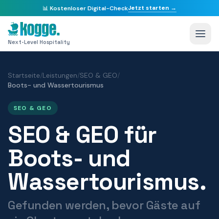
Jetzt starten →
📊
Kostenloser Digital-Check
Next-Level Hospitality
Startseite
/
Leistungen
/
SEO & GEO
/
Boots- und Wassertourismus
SEO & GEO
SEO & GEO für
Boots- und
Wassertourismus.
Gefunden werden, bevor Gäste auf