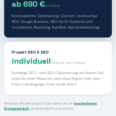
ab 690 €
pro Monat
Kontinuierliche Optimierung: Content, technisches
SEO, Google Business, GEO für KI-Systeme und
monatliches Reporting. Kündbar, kein Knebelvertrag.
Projekt SEO & GEO
individuell
Festpreis nach Analyse
Einmalige SEO- und GEO-Optimierung mit klarem Ziel,
etwa für einen Relaunch, eine neue Region oder eine
Event-Landingpage. Preis vorab fixiert.
Welches Modell passt? Das klären wir im
kostenlosen
Erstgespräch
, unverbindlich und ehrlich.