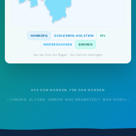
HAMBURG
SCHLESWIG-HOLSTEIN
MV
NIEDERSACHSEN
BREMEN
Von der Ems bis Rügen · Von Kiel bis Göttingen
AUS DEM NORDEN, FÜR DEN NORDEN
RENSBURG
·
ALTONA
·
AMRUM
·
BAD BRAMSTEDT
·
BAD DOBERAN
·
BAD