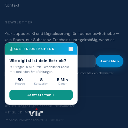
Kontakt
NEWSLETTER
Praxistipps zu KI und Digitalisierung für Tourismus-Betriebe —
kein Spam, nur Substanz. Erscheint unregelmäßig, wenn es
wirklich etwas zu sagen gibt.
KOSTENLOSER CHECK
Wie digital ist dein Betrieb?
Anmelden
30 Fragen. 5 Minuten. Persönlicher Score
mit konkreten Empfehlungen.
Ich habe die
Datenschutzerklärung
gelesen und möchte den Newsletter
erhalten. Abmeldung jederzeit möglich.
*
30
8
5 Min
Fragen
Kategorien
Dauer
Jetzt starten
©
2026
Kogge Digitalagentur · Neumünster
MITGLIED IM
·
·
Impressum
Datenschutz
STUDIO
BASE