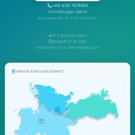
+49 4321 7574160
moin@kogge.digital
Bürozeiten: Mo–Fr 9:00–16:00 Uhr
★
5/5 BEWERTUNG
⏱
ANGEBOT IN 48H
✓
KOSTENLOS & UNVERBINDLICH
UNSER EINZUGSGEBIET