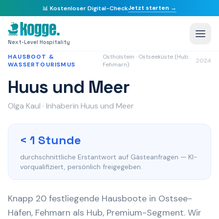
Jetzt starten →
📊
Kostenloser Digital-Check
Startseite
/
Success Stories
/
Huus und Meer
Next-Level Hospitality
HAUSBOOT &
Ostholstein · Ostseeküste (Hub:
·
·
2024
WASSERTOURISMUS
Fehmarn)
Huus und Meer
Olga Kaul · Inhaberin Huus und Meer
< 1 Stunde
durchschnittliche Erstantwort auf Gästeanfragen — KI-
vorqualifiziert, persönlich freigegeben.
Knapp 20 festliegende Hausboote in Ostsee-
Häfen, Fehmarn als Hub, Premium-Segment. Wir